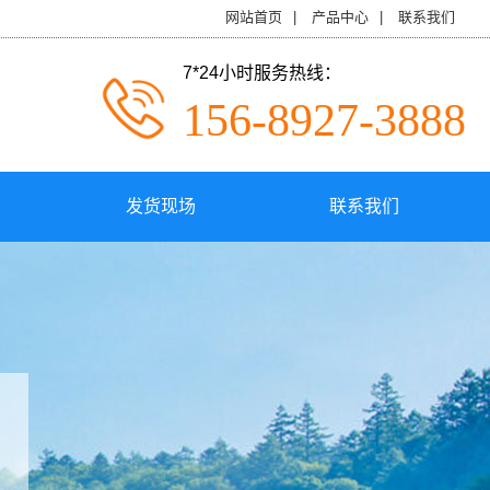
网站首页
|
产品中心
|
联系我们
7*24小时服务热线：
156-8927-3888
发货现场
联系我们